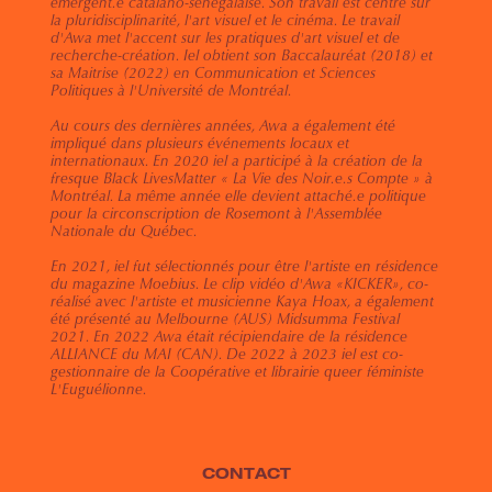
émergent.e catalano-sénégalaise. Son travail est centré sur 
la pluridisciplinarité, l'art visuel et le cinéma. Le travail 
d'Awa met l'accent sur les pratiques d'art visuel et de 
recherche-création. Iel obtient son Baccalauréat (2018) et 
sa Maitrise (2022) en Communication et Sciences 
Politiques à l'Université de Montréal. 
Au cours des dernières années, Awa a également été 
impliqué dans plusieurs événements locaux et 
internationaux. En 2020 iel a participé à la création de la 
fresque Black LivesMatter « La Vie des Noir.e.s Compte » à 
Montréal. La même année elle devient attaché.e politique 
pour la circonscription de Rosemont à l'Assemblée 
Nationale du Québec. 
En 2021, iel fut sélectionnés pour être l'artiste en résidence 
du magazine Moebius. Le clip vidéo d'Awa «KICKER», co-
réalisé avec l'artiste et musicienne Kaya Hoax, a également 
été présenté au Melbourne (AUS) Midsumma Festival 
2021. En 2022 Awa était récipiendaire de la résidence 
ALLIANCE du MAI (CAN). De 2022 à 2023 iel est co-
gestionnaire de la Coopérative et librairie queer féministe 
L'Euguélionne.
CONTACT