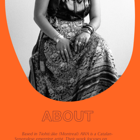
ABOUT
Based in Tiohti:áke (Montreal) AWA is a Catalan-
Senegalese emerging artist. Their work focuses on 