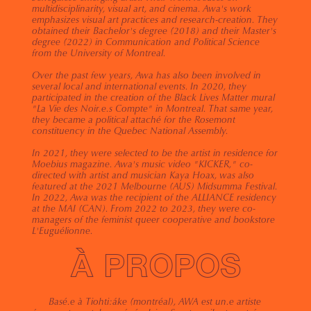
multidisciplinarity, visual art, and cinema. Awa's work 
emphasizes visual art practices and research-creation. They 
obtained their Bachelor's degree (2018) and their Master's 
degree (2022) in Communication and Political Science 
from the University of Montreal. 
Over the past few years, Awa has also been involved in 
several local and international events. In 2020, they 
participated in the creation of the Black Lives Matter mural 
"La Vie des Noir.e.s Compte" in Montreal. That same year, 
they became a political attaché for the Rosemont 
constituency in the Quebec National Assembly. 
In 2021, they were selected to be the artist in residence for 
Moebius magazine. Awa's music video "KICKER," co-
directed with artist and musician Kaya Hoax, was also 
featured at the 2021 Melbourne (AUS) Midsumma Festival. 
In 2022, Awa was the recipient of the ALLIANCE residency 
at the MAI (CAN). From 2022 to 2023, they were co-
managers of the feminist queer cooperative and bookstore 
L'Euguélionne.
À PROPOS
      Basé.e à Tiohti:áke (montréal), AWA est un.e artiste 